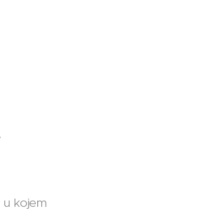
e
a u kojem