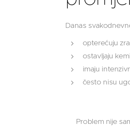
Danas svakodnevno 
opterećuju zra
ostavljaju kem
imaju intenziv
često nisu ugo
⚠️ Problem nije sa