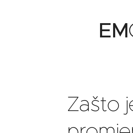
🟢
EM
Zašto j
promje