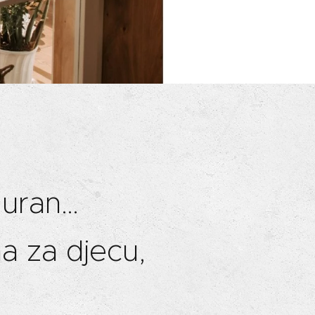
iguran…
ha za djecu,