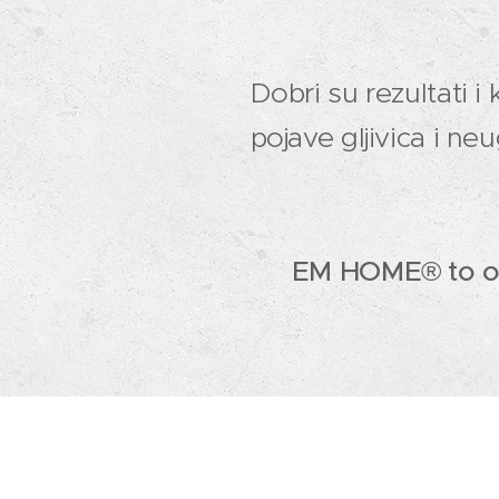
Dobri su rezultati i
pojave gljivica i n
👉
EM HOME® to om