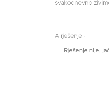
svakodnevno živim
A rješenje -
⚠️
Rješenje nije, j