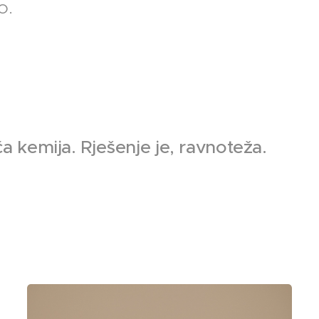
o.
ača kemija.
Rješenje je, ravnoteža.
⚠️