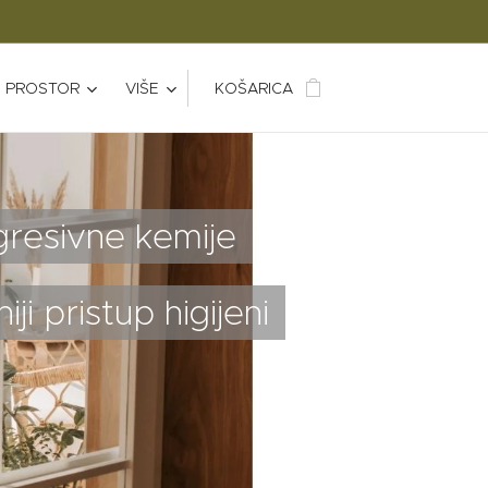
 I PROSTOR
VIŠE
KOŠARICA
resivne kemije
ji pristup higijeni