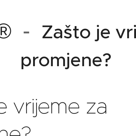
®
-
Zašto je vr
promjene?
e vrijeme za
ne?