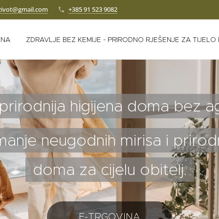
zivot@gmail.com
+385 91 523 9082
TNA
ZDRAVLJE BEZ KEMIJE - PRIRODNO RJEŠENJE ZA TIJELO
irodnija higijena doma bez ag
manje neugodnih mirisa i prirodni
doma za cijelu obitelj.
E-TRGOVINA