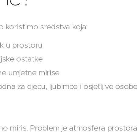
koristimo sredstva koja:
k u prostoru
ijske ostatke
ne umjetne mirise
dna za djecu, ljubimce i osjetljive osob
mo miris. Problem je atmosfera prostor