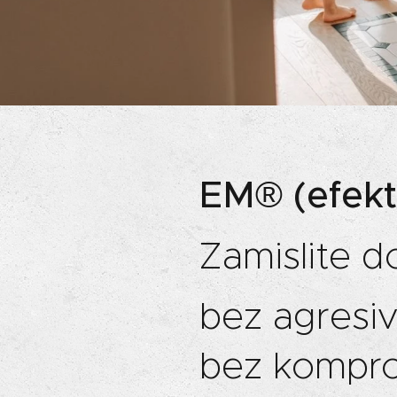
EM® (efekt
Zamislite do
bez agresiv
bez komprom