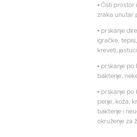
• Čisti prosto
zraka unutar 
• prskanje dir
igračke, tepisi
kreveti, jastuci
• prskanje po l
bakterije, nek
• prskanje p
perije, koža, k
bakterije i ne
okruženje za ž