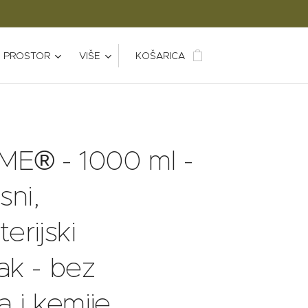
 I PROSTOR
VIŠE
KOŠARICA
E® - 1000 ml -
sni,
erijski
ak - bez
a i kemije