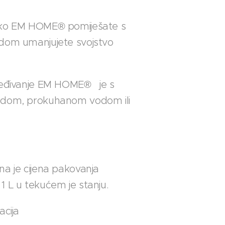
iko EM HOME® pomiješate s
dom umanjujete svojstvo
jeđivanje EM HOME® je s
odom, prokuhanom vodom ili
na je cijena pakovanja
1 L u tekućem je stanju.
acija