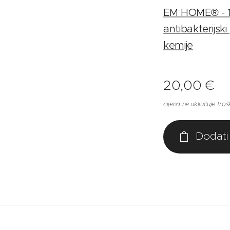
EM HOME® - 10
antibakterijski
kemije
20,00
€
cijena ne uključuje tr
Dodati