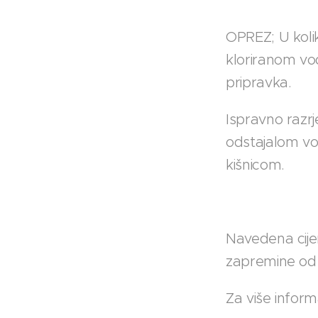
OPREZ; U kol
kloriranom vo
pripravka.
Ispravno razr
odstajalom v
kišnicom.
Navedena cije
zapremine od 
Za više inform