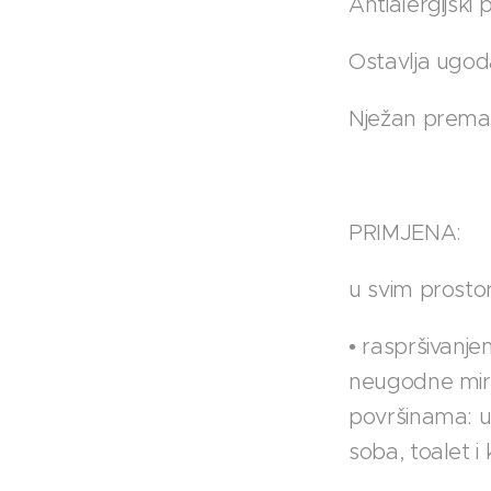
Antialergijski 
Ostavlja ugoda
Nježan prema d
PRIMJENA:
u svim prosto
• raspršivanj
neugodne miri
površinama: 
soba, toalet i 