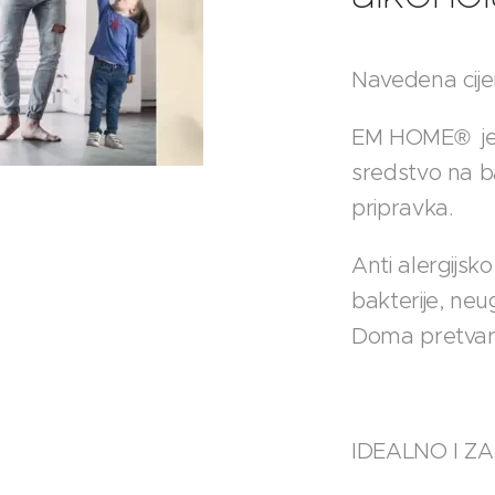
Navedena cije
EM HOME® je a
sredstvo na b
pripravka.
Anti alergijsko
bakterije, neu
Doma pretvar
IDEALNO I ZA