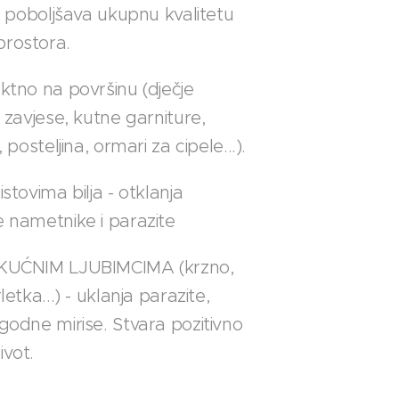
r i poboljšava ukupnu kvalitetu
prostora.
ektno na površinu (dječje
, zavjese, kutne garniture,
, posteljina, ormari za cipele...).
istovima bilja - otklanja
e nametnike i parazite
o KUĆNIM LJUBIMCIMA (krzno,
rletka...) - uklanja parazite,
ugodne mirise. Stvara pozitivno
ivot.