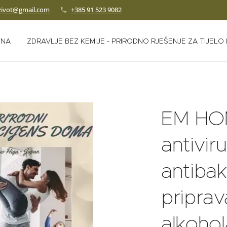
zivot@gmail.com
+385 91 523 9082
TNA
ZDRAVLJE BEZ KEMIJE - PRIRODNO RJEŠENJE ZA TIJELO
EM HOM
antiviru
antibakt
priprav
alkohol