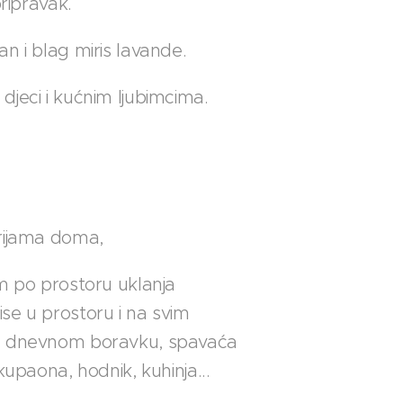
pripravak.
n i blag miris lavande.
jeci i kućnim ljubimcima.
rijama doma,
em po prostoru uklanja
se u prostoru i na svim
u dnevnom boravku, spavaća
kupaona, hodnik, kuhinja...