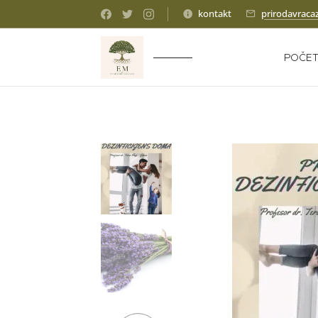
kontakt
prirodavraca
POČE