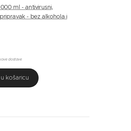
00 ml - antivirusni,
 pripravak - bez alkohola i
oškove dostave
 u košaricu