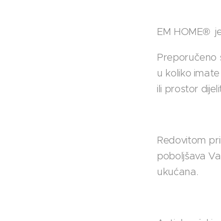
EM HOME® je 
Preporučeno s
u koliko imat
ili prostor di
Redovitom pri
poboljšava Vaš
ukućana.