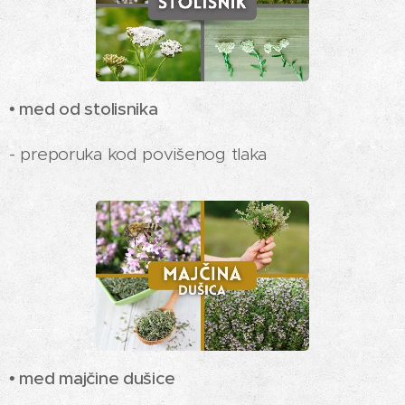
• med od stolisnika
- preporuka kod povišenog tlaka
• med majčine dušice