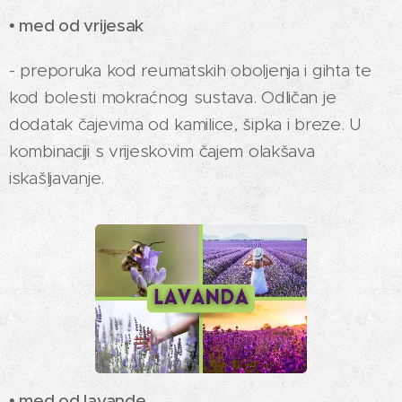
• med od vrijesak
- preporuka kod reumatskih oboljenja i gihta te
kod bolesti mokraćnog sustava. Odličan je
dodatak čajevima od kamilice, šipka i breze. U
kombinaciji s vrijeskovim čajem olakšava
iskašljavanje.
• med od lavande