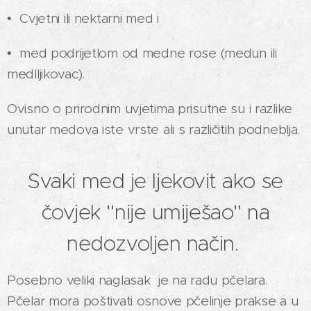
• Cvjetni ili nektarni med i
• med podrijetlom od medne rose (medun ili
medlljikovac).
Ovisno o prirodnim uvjetima prisutne su i razlike
unutar medova iste vrste ali s različitih podneblja.
Svaki med je ljekovit ako se
čovjek "nije umiješao" na
nedozvoljen način.
Posebno veliki naglasak je na radu pčelara.
Pčelar mora poštivati osnove pčelinje prakse a u