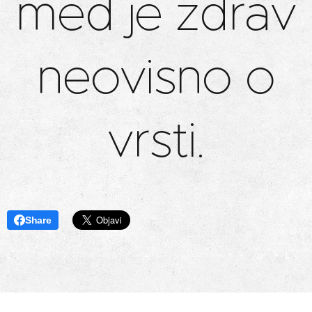
med je zdrav
neovisno o
vrsti.
Share