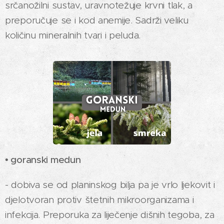
srčanožilni sustav, uravnotežuje krvni tlak, a
preporučuje se i kod anemije. Sadrži veliku
količinu mineralnih tvari i peluda.
• goranski medun
- dobiva se od planinskog bilja pa je vrlo ljekovit i
djelotvoran protiv štetnih mikroorganizama i
infekcija. Preporuka za liječenje dišnih tegoba, za